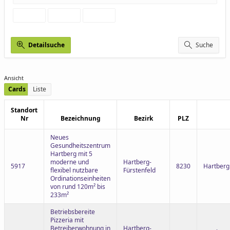
Detailsuche
Suche
Ansicht
Cards
Liste
Standort
Nr
Bezeichnung
Bezirk
PLZ
Neues
Gesundheitszentrum
Hartberg mit 5
moderne und
Hartberg-
5917
8230
Hartberg
flexibel nutzbare
Fürstenfeld
Ordinationseinheiten
von rund 120m² bis
233m²
Betriebsbereite
Pizzeria mit
Betreiberwohnung in
Hartberg-