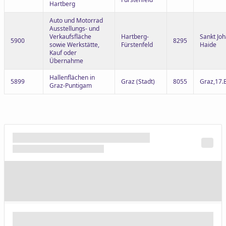
Hartberg
Auto und Motorrad
Ausstellungs- und
Verkaufsfläche
Hartberg-
Sankt Joh
5900
8295
sowie Werkstätte,
Fürstenfeld
Haide
Kauf oder
Übernahme
Hallenflächen in
5899
Graz (Stadt)
8055
Graz,17.
Graz-Puntigam