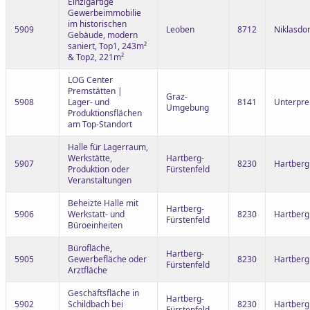
Einzigartige
Gewerbeimmobilie
im historischen
5909
Leoben
8712
Niklasdor
Gebäude, modern
saniert, Top1, 243m²
& Top2, 221m²
LOG Center
Premstätten |
Graz-
5908
Lager- und
8141
Unterpre
Umgebung
Produktionsflächen
am Top-Standort
Halle für Lagerraum,
Werkstätte,
Hartberg-
5907
8230
Hartberg
Produktion oder
Fürstenfeld
Veranstaltungen
Beheizte Halle mit
Hartberg-
5906
Werkstatt- und
8230
Hartberg
Fürstenfeld
Büroeinheiten
Bürofläche,
Hartberg-
5905
Gewerbefläche oder
8230
Hartberg
Fürstenfeld
Arztfläche
Geschäftsfläche in
Hartberg-
5902
Schildbach bei
8230
Hartber
Fürstenfeld