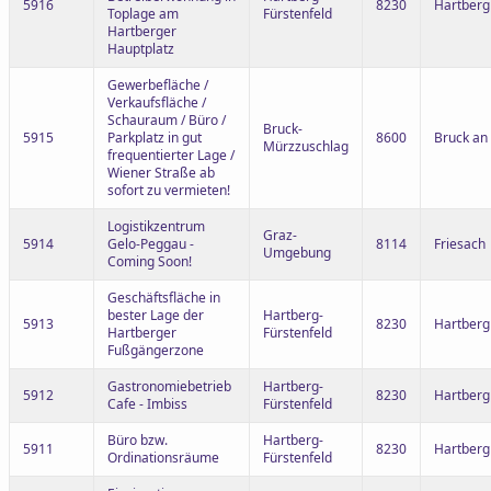
5916
8230
Hartberg
Toplage am
Fürstenfeld
Hartberger
Hauptplatz
Gewerbefläche /
Verkaufsfläche /
Schauraum / Büro /
Bruck-
5915
Parkplatz in gut
8600
Bruck an
Mürzzuschlag
frequentierter Lage /
Wiener Straße ab
sofort zu vermieten!
Logistikzentrum
Graz-
5914
Gelo-Peggau -
8114
Friesach
Umgebung
Coming Soon!
Geschäftsfläche in
bester Lage der
Hartberg-
5913
8230
Hartberg
Hartberger
Fürstenfeld
Fußgängerzone
Gastronomiebetrieb
Hartberg-
5912
8230
Hartberg
Cafe - Imbiss
Fürstenfeld
Büro bzw.
Hartberg-
5911
8230
Hartberg
Ordinationsräume
Fürstenfeld