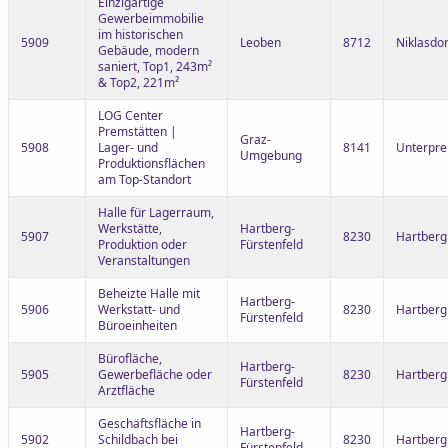
Einzigartige
Gewerbeimmobilie
im historischen
5909
Leoben
8712
Niklasdor
Gebäude, modern
saniert, Top1, 243m²
& Top2, 221m²
LOG Center
Premstätten |
Graz-
5908
Lager- und
8141
Unterpre
Umgebung
Produktionsflächen
am Top-Standort
Halle für Lagerraum,
Werkstätte,
Hartberg-
5907
8230
Hartberg
Produktion oder
Fürstenfeld
Veranstaltungen
Beheizte Halle mit
Hartberg-
5906
Werkstatt- und
8230
Hartberg
Fürstenfeld
Büroeinheiten
Bürofläche,
Hartberg-
5905
Gewerbefläche oder
8230
Hartberg
Fürstenfeld
Arztfläche
Geschäftsfläche in
Hartberg-
5902
Schildbach bei
8230
Hartber
Fürstenfeld