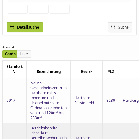
Detailsuche
Suche
Ansicht
Cards
Liste
Standort
Nr
Bezeichnung
Bezirk
PLZ
Neues
Gesundheitszentrum
Hartberg mit 5
moderne und
Hartberg-
5917
8230
Hartberg
flexibel nutzbare
Fürstenfeld
Ordinationseinheiten
von rund 120m² bis
233m²
Betriebsbereite
Pizzeria mit
Betreiberwohnung in
Hartberg-