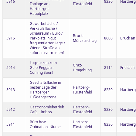
5916
8230
Hartberg
Toplage am
Fürstenfeld
Hartberger
Hauptplatz
Gewerbefläche /
Verkaufsfläche /
Schauraum / Büro /
Bruck-
5915
Parkplatz in gut
8600
Bruck an
Mürzzuschlag
frequentierter Lage /
Wiener Straße ab
sofort zu vermieten!
Logistikzentrum
Graz-
5914
Gelo-Peggau -
8114
Friesach
Umgebung
Coming Soon!
Geschäftsfläche in
bester Lage der
Hartberg-
5913
8230
Hartberg
Hartberger
Fürstenfeld
Fußgängerzone
Gastronomiebetrieb
Hartberg-
5912
8230
Hartberg
Cafe - Imbiss
Fürstenfeld
Büro bzw.
Hartberg-
5911
8230
Hartberg
Ordinationsräume
Fürstenfeld