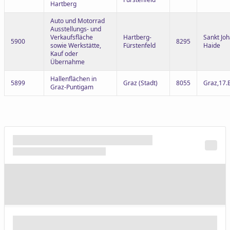
Hartberg
Auto und Motorrad
Ausstellungs- und
Verkaufsfläche
Hartberg-
Sankt Joh
5900
8295
sowie Werkstätte,
Fürstenfeld
Haide
Kauf oder
Übernahme
Hallenflächen in
5899
Graz (Stadt)
8055
Graz,17.
Graz-Puntigam